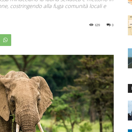
ione, costringendo alla fuga comunità locali e
639
0