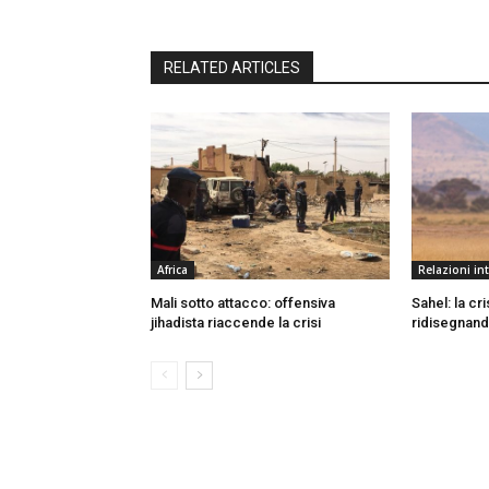
RELATED ARTICLES
Africa
Relazioni in
Mali sotto attacco: offensiva
Sahel: la cr
jihadista riaccende la crisi
ridisegnand