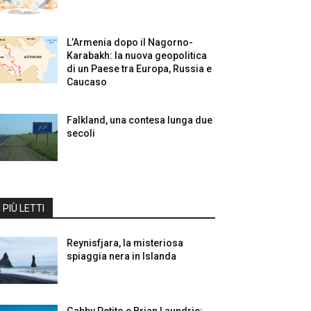
L’Armenia dopo il Nagorno-
Karabakh: la nuova geopolitica
di un Paese tra Europa, Russia e
Caucaso
Falkland, una contesa lunga due
secoli
I PIÙ LETTI
Reynisfjara, la misteriosa
spiaggia nera in Islanda
Gabby Petito e Brian Laundrie: