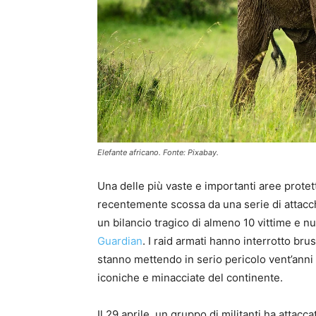
Elefante africano. Fonte: Pixabay.
Una delle più vaste e importanti aree protett
recentemente scossa da una serie di attacchi
un bilancio tragico di almeno 10 vittime e num
Guardian
. I raid armati hanno interrotto br
stanno mettendo in serio pericolo vent’anni 
iconiche e minacciate del continente.
Il 29 aprile, un gruppo di militanti ha attacc