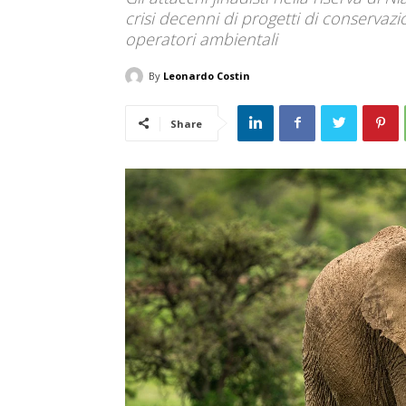
crisi decenni di progetti di conservaz
operatori ambientali
By
Leonardo Costin
Share