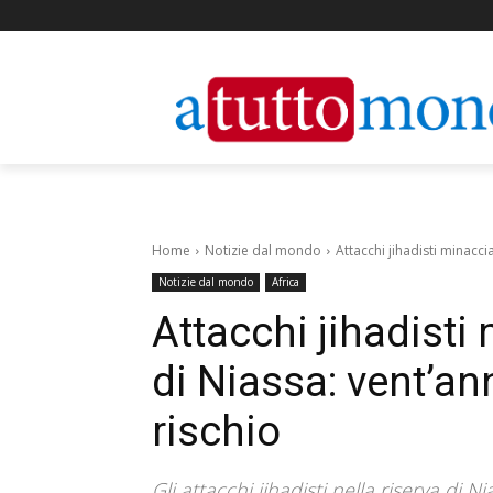
Home
Notizie dal mondo
Attacchi jihadisti minacci
Notizie dal mondo
Africa
Attacchi jihadisti
di Niassa: vent’an
rischio
Gli attacchi jihadisti nella riserva di