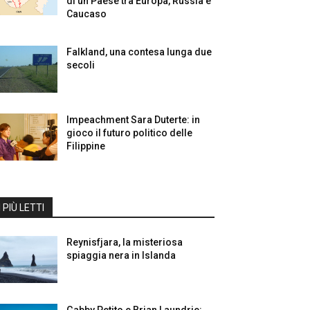
di un Paese tra Europa, Russia e
Caucaso
Falkland, una contesa lunga due
secoli
Impeachment Sara Duterte: in
gioco il futuro politico delle
Filippine
I PIÙ LETTI
Reynisfjara, la misteriosa
spiaggia nera in Islanda
Gabby Petito e Brian Laundrie: