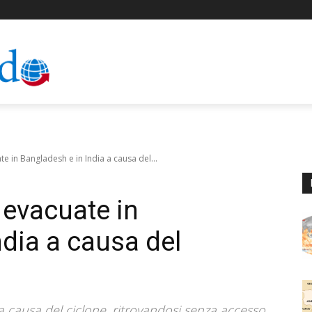
te in Bangladesh e in India a causa del...
 evacuate in
ndia a causa del
 a causa del ciclone, ritrovandosi senza accesso