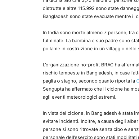
ha dichiarato che 3,75 milioni di persone so
distrutte e altre 115.992 sono state danneggi
Bangladesh sono state evacuate mentre il ci
In India sono morte almeno 7 persone, tra c
fulminate. La bambina e suo padre sono stati
pollame in costruzione in un villaggio nello 
L’organizzazione no-profit BRAC ha affermat
rischio tempeste in Bangladesh, in case fatte 
paglia o stagno, secondo quanto riporta la
Sengupta ha affermato che il ciclone ha mos
agli eventi meteorologici estremi.
In vista del ciclone, in Bangladesh è stata int
evitare incidenti. Inoltre, a causa degli alber
persone si sono ritrovate senza cibo e senza
personale dell’esercito sono stati mobilitati 