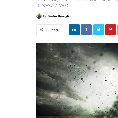
a cibo e acqua
By
Giulia Baragli
Share