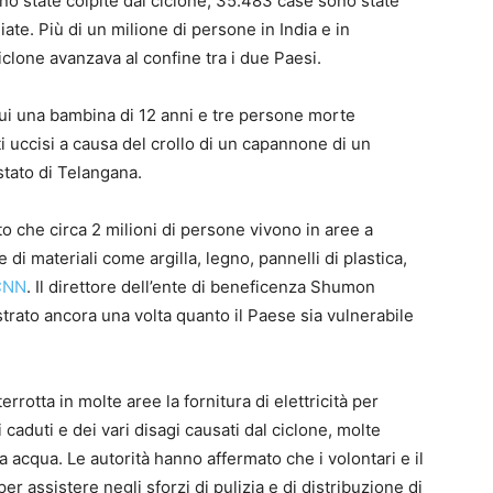
no state colpite dal ciclone, 35.483 case sono state
ate. Più di un milione di persone in India e in
clone avanzava al confine tra i due Paesi.
ui una bambina di 12 anni e tre persone morte
 uccisi a causa del crollo di un capannone di un
stato di Telangana.
o che circa 2 milioni di persone vivono in aree a
di materiali come argilla, legno, pannelli di plastica,
CNN
. Il direttore dell’ente di beneficenza Shumon
trato ancora una volta quanto il Paese sia vulnerabile
errotta in molte aree la fornitura di elettricità per
i caduti e dei vari disagi causati dal ciclone, molte
 acqua. Le autorità hanno affermato che i volontari e il
per assistere negli sforzi di pulizia e di distribuzione di