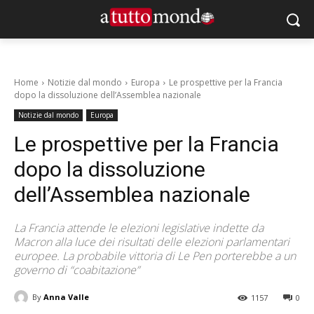
Home
Notizie dal mondo
Europa
Le prospettive per la Francia
dopo la dissoluzione dell’Assemblea nazionale
Notizie dal mondo
Europa
Le prospettive per la Francia
dopo la dissoluzione
dell’Assemblea nazionale
La Francia attende le elezioni legislative indette da
Macron alla luce dei risultati delle elezioni parlamentari
europee. La probabile vittoria di Le Pen porterebbe a un
governo di “coabitazione”
By
Anna Valle
1157
0