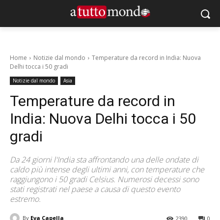
Home
Notizie dal mondo
Temperature da record in India: Nuova
Delhi tocca i 50 gradi
Notizie dal mondo
Asia
Temperature da record in
India: Nuova Delhi tocca i 50
gradi
Da 24 giorni l'India sta affrontando una delle ondate di
caldo più intense degli ultimi anni, con temperature che
raggiungono i 50 gradi Celsius. Numerosi decessi sono
stati registrati nel paese a causa di questo evento
estremo.
By
Eva Capella
2390
0