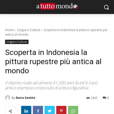
Home
Lingue e Culture
Scoperta in Indonesia la pittura rupestre più
antica al mondo
Lingue e Culture
Scoperta in Indonesia la
pittura rupestre più antica al
mondo
Il dipinto risale ad almeno 51.200 anni fa ed è il più
antico esempio conosciuto di pittura figurativa
By
Dario Sestito
2197
0