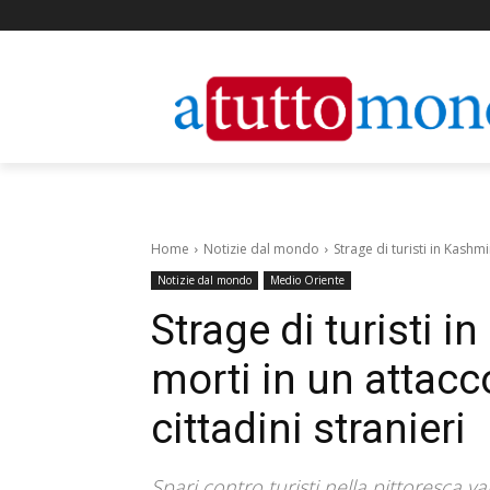
Home
Notizie dal mondo
Strage di turisti in Kashm
Notizie dal mondo
Medio Oriente
Strage di turisti 
morti in un attacc
cittadini stranieri
Spari contro turisti nella pittoresca v