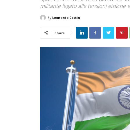
militante legato alle tensioni etniche 
By
Leonardo Costin
Share