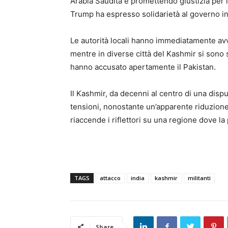
Arabia Saudita e promettendo giustizia per 
Trump ha espresso solidarietà al governo ind
Le autorità locali hanno immediatamente avv
mentre in diverse città del Kashmir si sono s
hanno accusato apertamente il Pakistan.
Il Kashmir, da decenni al centro di una dispu
tensioni, nonostante un’apparente riduzione d
riaccende i riflettori su una regione dove l
TAGS
attacco
india
kashmir
militanti
Share