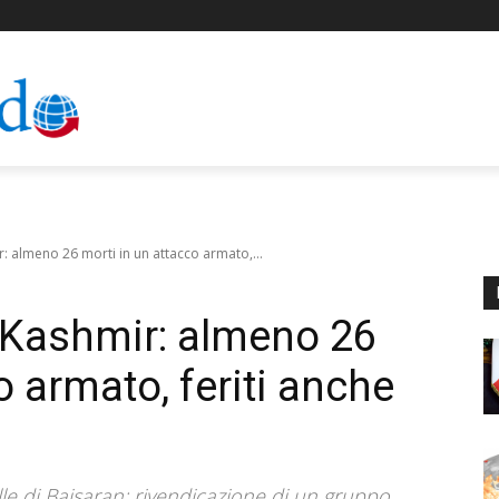
ir: almeno 26 morti in un attacco armato,...
in Kashmir: almeno 26
o armato, feriti anche
alle di Baisaran: rivendicazione di un gruppo