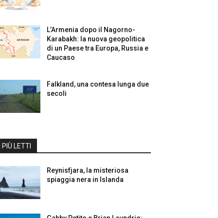
L’Armenia dopo il Nagorno-
Karabakh: la nuova geopolitica
di un Paese tra Europa, Russia e
Caucaso
Falkland, una contesa lunga due
secoli
I PIÙ LETTI
Reynisfjara, la misteriosa
spiaggia nera in Islanda
Gabby Petito e Brian Laundrie: