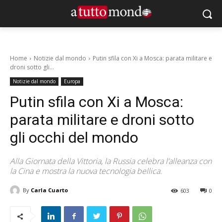
Home
Notizie dal mondo
Putin sfila con Xi a Mosca: parata militare e
droni sotto gli...
Notizie dal mondo
Europa
Putin sfila con Xi a Mosca:
parata militare e droni sotto
gli occhi del mondo
Alla Giornata della Vittoria, la Russia celebra l’alleanza con
la Cina e mostra la nuova tecnologia bellica.
By
Carla Cuarto
603
0