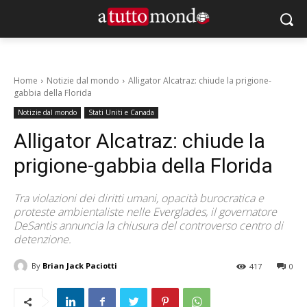
Home
Notizie dal mondo
Alligator Alcatraz: chiude la prigione-
gabbia della Florida
Notizie dal mondo
Stati Uniti e Canada
Alligator Alcatraz: chiude la
prigione-gabbia della Florida
Tra violazioni dei diritti umani, opacità burocratica e
proteste ambientaliste nelle Everglades, il governatore
DeSantis annuncia la chiusura del controverso centro di
detenzione.
By
Brian Jack Paciotti
417
0