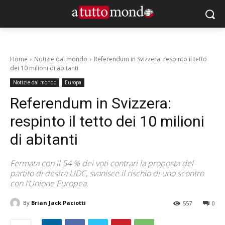
Home
Notizie dal mondo
Referendum in Svizzera: respinto il tetto
dei 10 milioni di abitanti
Notizie dal mondo
Europa
Referendum in Svizzera:
respinto il tetto dei 10 milioni
di abitanti
Fermata con il 54 % dei voti contrari la proposta del
partito di destra UDC, svanisce il rischio di uno scontro
con l’Unione Europea.
By
Brian Jack Paciotti
557
0