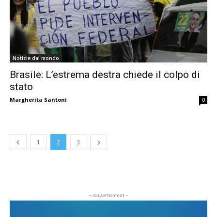
Notizie dal mondo
Brasile: L’estrema destra chiede il colpo di
stato
Margherita Santoni
0
1
2
3
- Advertisment -