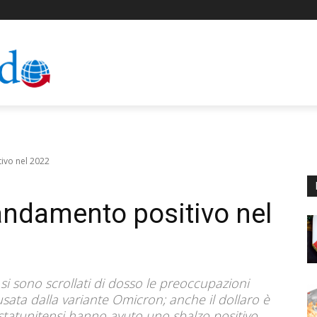
ivo nel 2022
’andamento positivo nel
, si sono scrollati di dosso le preoccupazioni
usata dalla variante Omicron; anche il dollaro è
i statunitensi hanno avuto uno sbalzo positivo