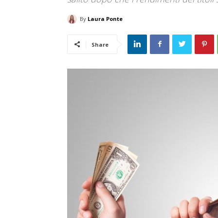
By
Laura Ponte
Share