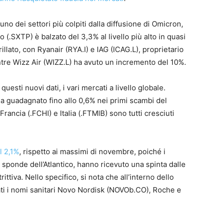
uno dei settori più colpiti dalla diffusione di Omicron,
o (.SXTP) è balzato del 3,3% al livello più alto in quasi
lato, con Ryanair (RYA.I) e IAG (ICAG.L), proprietario
ntre Wizz Air (WIZZ.L) ha avuto un incremento del 10%.
esti nuovi dati, i vari mercati a livello globale.
 guadagnato fino allo 0,6% nei primi scambi del
rancia (.FCHI) e Italia (.FTMIB) sono tutti cresciuti
l 2,1%
, rispetto ai massimi di novembre, poiché i
e sponde dell’Atlantico, hanno ricevuto una spinta dalle
ittiva. Nello specifico, si nota che all’interno dello
tati i nomi sanitari Novo Nordisk (NOVOb.CO), Roche e