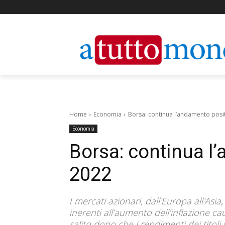
Home
Economia
Borsa: continua l’andamento posit
Economia
Borsa: continua l
2022
I mercati azionari, dall'Europa all'Asia
inerenti all’aumento dell’inflazione ca
salito dopo che i rendimenti dei titol