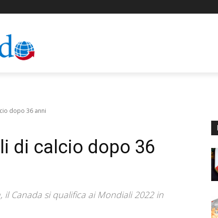
lcio dopo 36 anni
i di calcio dopo 36
, il Canada si qualifica ai Mondiali 2022 in