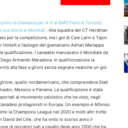
 contro la Giamaica per 4-0 al BMO Field di Toronto,
a sua storia ai Mondiali
. Alla squadra del CT Herdman
ss per la competizione, ma i gol di Cyle Larin e Tajon
 Hoilett e l’autogol del giamaicano Adrian Mariappa
la qualificazione. I canadesi mancavano il Mondiale da
 Diego Armando Maradona. In quell’occasione la
 fermò alla fase a gironi senza segnare neanche un gol.
un girone, quello nordamericano, che comprendeva Stati
lvador, Messico e Panama. La qualificazione è stata
ortati al movimento calcistico che ha visto, negli
 canadesi protagonisti in Europa. Un esempio è Alfonso
nto la Champions League nel 2020 e molti altri trofei
avid del Lille, che ha vinto lo scorso anno il
ne di giocatori nati a cavallo degli anni 2000 che ha