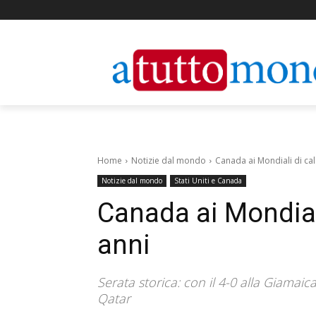
Home
Notizie dal mondo
Canada ai Mondiali di ca
Notizie dal mondo
Stati Uniti e Canada
Canada ai Mondial
anni
Serata storica: con il 4-0 alla Giamaica
Qatar