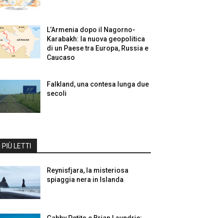
L’Armenia dopo il Nagorno-
Karabakh: la nuova geopolitica
di un Paese tra Europa, Russia e
Caucaso
Falkland, una contesa lunga due
secoli
I PIÙ LETTI
Reynisfjara, la misteriosa
spiaggia nera in Islanda
Gabby Petito e Brian Laundrie: