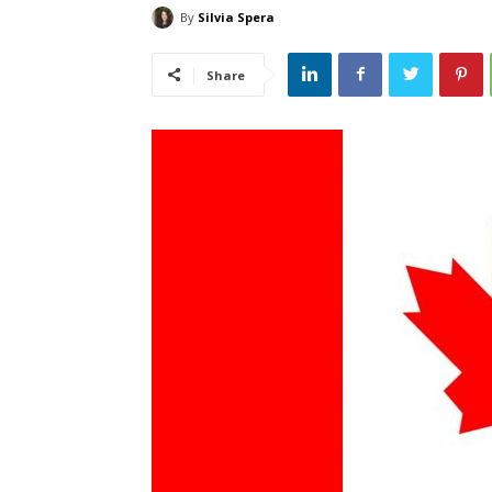
By
Silvia Spera
Share