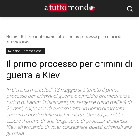
Home
Relazioni internazionali
Il primo processo per crimini di
guerra a Kiev
Relazioni internazionali
Il primo processo per crimini di
guerra a Kiev
In Ucraina mercoledì 18 maggio si è tenuto il primo
processo per crimini di guerra e omicidio premeditato a
carico di Vadim Shishimarin, un sergente russo dell'età di
21 anni, colpevole di aver sparato un uomo disarmato
che era a bordo della sua bicicletta. Questo potrebbe
essere il primo di una lunga serie di processi, annuncia
Kiev, affermando di voler consegnare questi criminali alla
giustizia