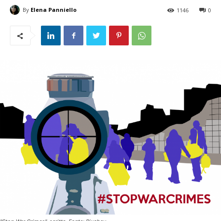
By
Elena Panniello
1146
0