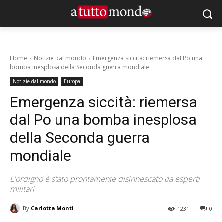
Home
Notizie dal mondo
Emergenza siccità: riemersa dal Po una
bomba inesplosa della Seconda guerra mondiale
Notizie dal mondo
Europa
Emergenza siccità: riemersa
dal Po una bomba inesplosa
della Seconda guerra
mondiale
L'ordigno è stato prontamente disinnescato da esperti
militari
By
Carlotta Monti
1231
0