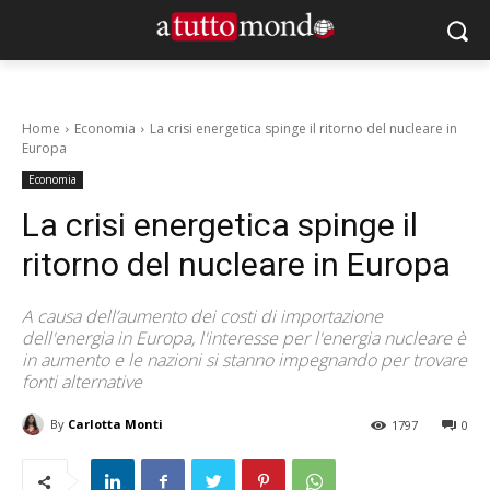
Home
Economia
La crisi energetica spinge il ritorno del nucleare in
Europa
Economia
La crisi energetica spinge il
ritorno del nucleare in Europa
A causa dell’aumento dei costi di importazione
dell'energia in Europa, l'interesse per l'energia nucleare è
in aumento e le nazioni si stanno impegnando per trovare
fonti alternative
By
Carlotta Monti
1797
0