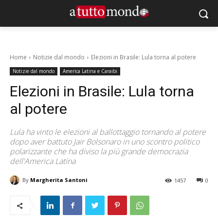
Home
Notizie dal mondo
Elezioni in Brasile: Lula torna al potere
Notizie dal mondo
America Latina e Caraibi
Elezioni in Brasile: Lula torna
al potere
Lula ha vinto le elezioni al ballottaggio tornando al potere
dopo aver battuto Jair Bolsonaro in uno scontro politico
polarizzante che ha diviso la più grande democrazia
dell'America Latina
By
Margherita Santoni
1457
0