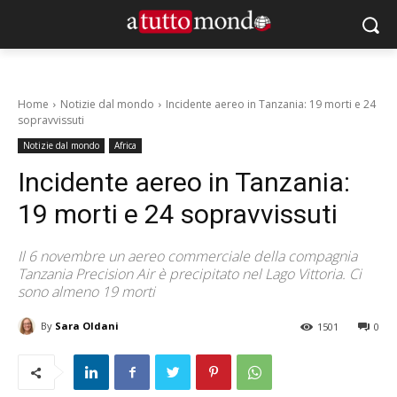
Home
Notizie dal mondo
Incidente aereo in Tanzania: 19 morti e 24
sopravvissuti
Notizie dal mondo
Africa
Incidente aereo in Tanzania:
19 morti e 24 sopravvissuti
Il 6 novembre un aereo commerciale della compagnia
Tanzania Precision Air è precipitato nel Lago Vittoria. Ci
sono almeno 19 morti
By
Sara Oldani
1501
0