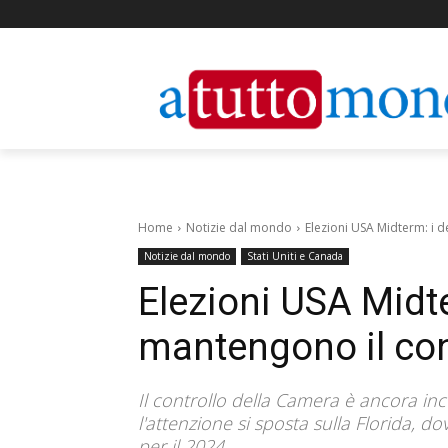
Home
Notizie dal mondo
Elezioni USA Midterm: i 
Notizie dal mondo
Stati Uniti e Canada
Elezioni USA Midt
mantengono il con
Il controllo della Camera è ancora inc
l'attenzione si sposta sulla Florida,
per il 2024