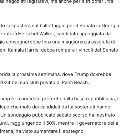
i negoziati legislativi, ma anche per altri poteri, tra
to si sposterà sul ballottaggio per il Senato in Georgia
ronterà Herschel Walker, candidato appoggiato da
rgia consegnerebbe loro una maggioranza assoluta di
den, Kamala Harris, debba rompere i vincoli del Senato
Florida la prossima settimana, dove Trump dovrebbe
 2024 nel suo club privato di Palm Beach.
mp è il candidato preferito dalla base repubblicana, il
dopo che molti dei candidati da lui sostenuti hanno
na. Un sondaggio pubblicato sabato scorso ha mostrato
unti, raggiungendo il 50%, mentre il governatore della
ttimana, ha visto aumentare il sostegno.