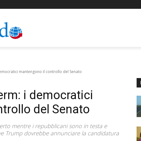
democratici mantengono il controllo del Senato
erm: i democratici
trollo del Senato
erto mentre i repubblicani sono in testa e
 dove Trump dovrebbe annunciare la candidatura