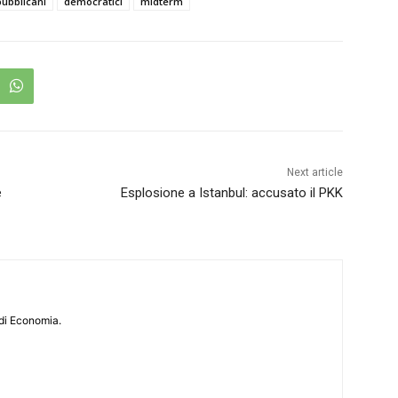
pubblicani
democratici
midterm
Next article
e
Esplosione a Istanbul: accusato il PKK
di Economia.