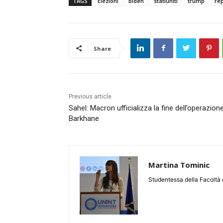
TAGS
Elezioni
biden
statiuniti
trump
re
Share
Previous article
Sahel: Macron ufficializza la fine dell’operazion
Barkhane
Martina Tominic
Studentessa della Facoltà 