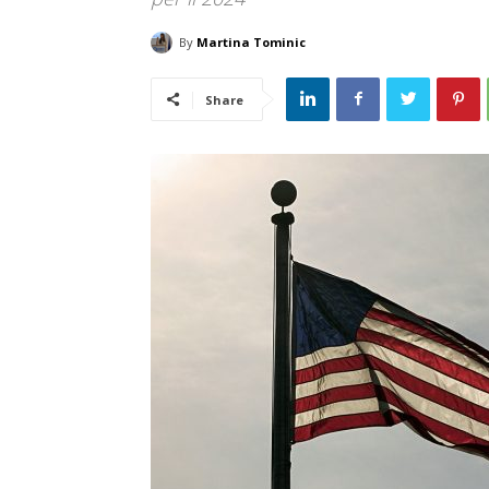
By
Martina Tominic
Share