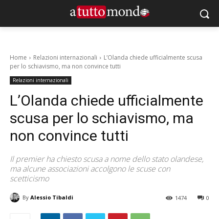
Home
Relazioni internazionali
L’Olanda chiede ufficialmente scusa
per lo schiavismo, ma non convince tutti
Relazioni internazionali
L’Olanda chiede ufficialmente
scusa per lo schiavismo, ma
non convince tutti
Il premier ha chiesto scusa a nome dello stato olandese,
ma alcune associazioni accolgono le scuse con
scetticismo
By
Alessio Tibaldi
1474
0