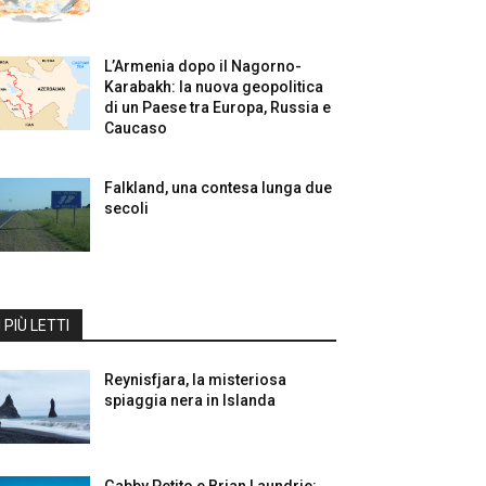
L’Armenia dopo il Nagorno-
Karabakh: la nuova geopolitica
di un Paese tra Europa, Russia e
Caucaso
Falkland, una contesa lunga due
secoli
I PIÙ LETTI
Reynisfjara, la misteriosa
spiaggia nera in Islanda
Gabby Petito e Brian Laundrie: