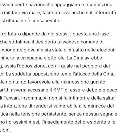
alzanti per le nazioni che appoggiano e riconoscono
a militare via mare, facendo leva anche sull’inferiorità
 quest’ultima ne è consapevole.
stro futuro dipende da noi stessi”, questa una frase
i che sottolinea il desiderio taiwanese comune di
mponente giovanile sia stata d’impatto nelle elezioni,
i minare la campagna elettorale. La Cina avrebbe
g, ossia l’opposizione, con il quale nel peggiore dei
. La suddetta opposizione teme l’attacco della Cina,
ta non tanto favorevole alla riannessione quanto
partiti avversi accusano il KMT di essere debole e poco
 Taiwan. Insomma, Xi non si fa intimorire della salita
a intenzione di rendersi vulnerabile alle minacce del
atica nella tensione persistente, senza nessun segnale
ono i prossimi mesi, l’insediamento del presidente e le
azioni.