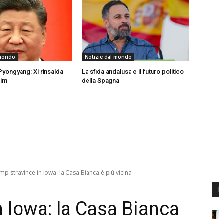
 mondo
Notizie dal mondo
Pyongyang: Xi rinsalda
La sfida andalusa e il futuro politico
Kim
della Spagna