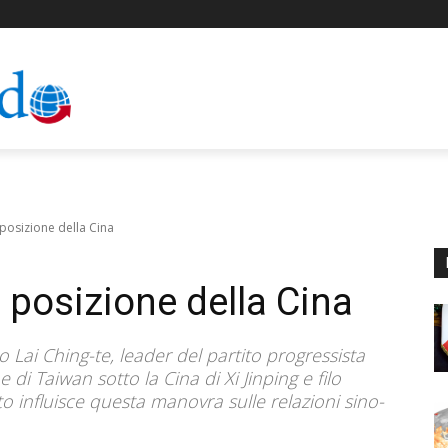
 posizione della Cina
a posizione della Cina
 Lai Ching-te, leader del partito progressista
e di Taiwan sotto la Cina di Xi Jinping e filo
o influisce questa manovra sulle relazioni sino-