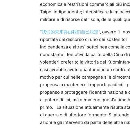
economica e restrizioni commerciali più inc
Taipei indipendente; intensificare la minacci
militare e di risorse dell’isola, delle quali
“我们的未来将由我们自己决定”
, ovvero “il no
riportata dal discorso di uno dei sostenitor
indipendenza e altresì sottolinea come la co
nonostante i tentativi da parte della Cina d
volentieri preferito la vittoria del Kuomintan
casi avrebbe avuto quantomeno un confronto
motivo per cui nelle campagne si è dimostra
propensa a mantenere i rapporti pacifici. I 
propenso a proteggere l’identità nazionale di
al potere di Lai, ma nemmeno quest’ultimo h
primo. La situazione attualmente risulta st
di guerra o di ulteriore fermento. Si attend
azioni e gli interventi da parte delle altre n