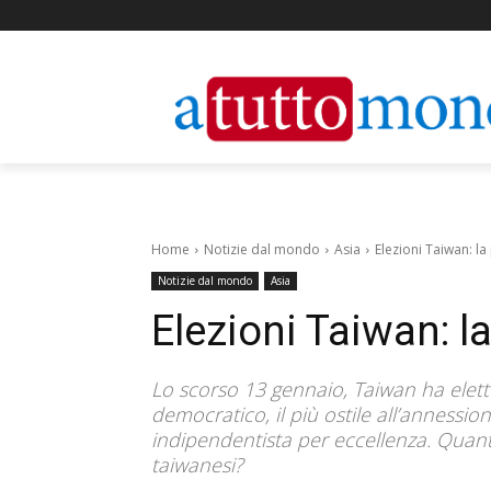
Home
Notizie dal mondo
Asia
Elezioni Taiwan: la
Notizie dal mondo
Asia
Elezioni Taiwan: l
Lo scorso 13 gennaio, Taiwan ha eletto
democratico, il più ostile all’annession
indipendentista per eccellenza. Quant
taiwanesi?