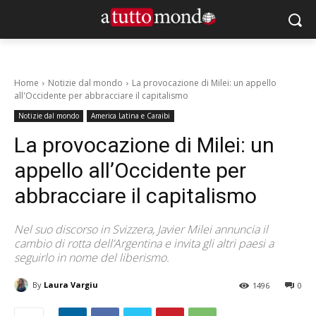
Home
Notizie dal mondo
La provocazione di Milei: un appello
all'Occidente per abbracciare il capitalismo
Notizie dal mondo
America Latina e Caraibi
La provocazione di Milei: un
appello all’Occidente per
abbracciare il capitalismo
Nel suo discorso in Svizzera, Javier Milei annuncia il
cambio di rotta dell’Argentina e invita gli altri paesi a
seguirlo in nome del liberismo.
By
Laura Vargiu
1496
0