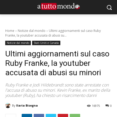
Home
Notizie dal mondo
Ultimi aggiornamenti sul caso Ruby
Franke, la youtuber accusata di abusi su...
Notizie dal mondo
Stati Uniti e Canada
Ultimi aggiornamenti sul caso
Ruby Franke, la youtuber
accusata di abusi su minori
Ruby Franke e Jodi Hildebrandt sono state arrestate con
l'accusa di abuso su minori. Kevin Franke, ex marito della
youtuber (Ruby), ha chiesto un risarcimento danni
By
Ilaria Bisegna
16975
0