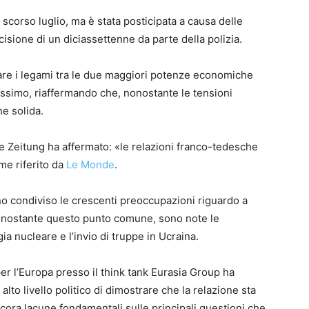
 scorso luglio, ma è stata posticipata a causa delle
ccisione di un diciassettenne da parte della polizia.
rzare i legami tra le due maggiori potenze economiche
ossimo, riaffermando che, nonostante le tensioni
ne solida.
e Zeitung ha affermato: «le relazioni franco-tedesche
me riferito da
Le Monde
.
no condiviso le crescenti preoccupazioni riguardo a
Nonostante questo punto comune, sono note le
a nucleare e l’invio di truppe in Ucraina.
r l’Europa presso il think tank Eurasia Group ha
 alto livello politico di dimostrare che la relazione sta
ora lacune fondamentali sulle principali questioni che