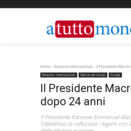
Home
Relazioni internazionali
Il Presidente Macron 
Relazioni internazionali
Notizie dal mondo
Europa
Il Presidente Macro
dopo 24 anni
Il Presidente francese Emmanuel Macro
l’obbiettivo di rafforzare i legami con
delle elezioni europee.