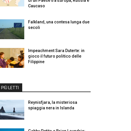
di un Paese tra Europa, Russia e
Caucaso
Falkland, una contesa lunga due
secoli
Impeachment Sara Duterte: in
gioco il futuro politico delle
Filippine
I PIÙ LETTI
Reynisfjara, la misteriosa
spiaggia nera in Islanda
Gabby Petito e Brian Laundrie: