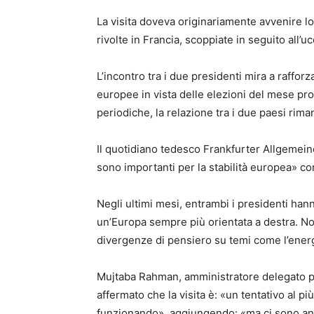
La visita doveva originariamente avvenire lo
rivolte in Francia, scoppiate in seguito all’u
L’incontro tra i due presidenti mira a raffo
europee in vista delle elezioni del mese pr
periodiche, la relazione tra i due paesi rima
Il quotidiano tedesco Frankfurter Allgemein
sono importanti per la stabilità europea» co
Negli ultimi mesi, entrambi i presidenti han
un’Europa sempre più orientata a destra. 
divergenze di pensiero su temi come l’energi
Mujtaba Rahman, amministratore delegato pe
affermato che la visita è: «un tentativo al più
funzionando», aggiungendo: «ma ci sono anc