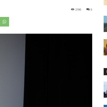
2190
0