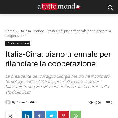
Home
L'Italia nel Mondo
Italia-Cina: piano triennale per rilanciare la
cooperazione
L'Italia nel Mondo
Italia-Cina: piano triennale per
rilanciare la cooperazione
La presidente del consiglio Giorgia Meloni ha incontrato
l’omologo cinese, Li Qiang, per riallacciare i rapporti
bilaterali, in seguito all’uscita dell’Italia dall’accordo sulla
Via della Seta
By
Dario Sestito
1566
0