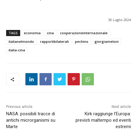
30 Luglio 2024
TAGS
economia
cina
cooperazioneinternazionale
italianelmondo
rapportibilaterali
pechino
giorgiameloni
italia-cina
Previous article
Next article
NASA: possibili tracce di
Kirk raggiunge l’Europa:
antichi microrganismi su
previsti maltempo ed eventi
Marte
estremi