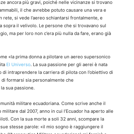
e ancora più gravi, poiché nelle vicinanze si trovano
ammabili, il che avrebbe potuto causare una vera e
n rete, si vede l’aereo schiantarsi frontalmente, e
a sopra il velivolo. Le persone che si trovavano sul
io, ma per loro non c’era più nulla da fare, erano già
come «la prima donna a pilotare un aereo supersonico
cita
El Universo
. La sua passione per gli aerei è nata
 intraprendere la carriera di pilota con l’obiettivo di
 e di formarsi sia personalmente che
la sua passione.
comunità militare ecuadoriana. Come scrive anche il
 militare dal 2007, anno in cui l’Ecuador ha aperto alle
oti. Con la sua morte a soli 32 anni, scompare la
sue stesse parole: «il mio sogno è raggiungere il