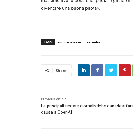
massimo livello possibile, pilotare gli aerei 
diventare una buona pilota».
TAGS
americalatina
ecuador
Share
Previous article
Le principali testate giornalistiche canadesi fa
causa a OpenAI