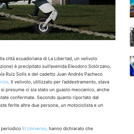
a città ecuadoriana di La Libertad, un velivolo
zione) è precipitato sull’avenida Eleodoro Solórzano,
nía Ruiz Solís e del cadetto Juan Andrés Pacheco
rcio
. Il velivolo, utilizzato per l’addestramento, stava
si presume ci sia stato un guasto meccanico, anche
state confermate. Secondo quanto riportato dal
aste ferite altre due persone, un motociclista e un
l periodico
El Universo,
hanno dichiarato che