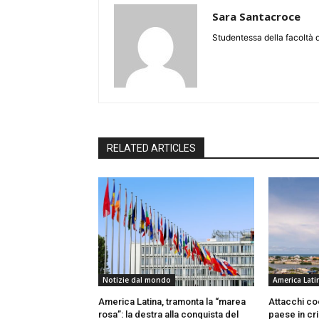
Sara Santacroce
Studentessa della facoltà d
RELATED ARTICLES
Notizie dal mondo
America Lati
America Latina, tramonta la “marea
Attacchi coo
rosa”: la destra alla conquista del
paese in cri