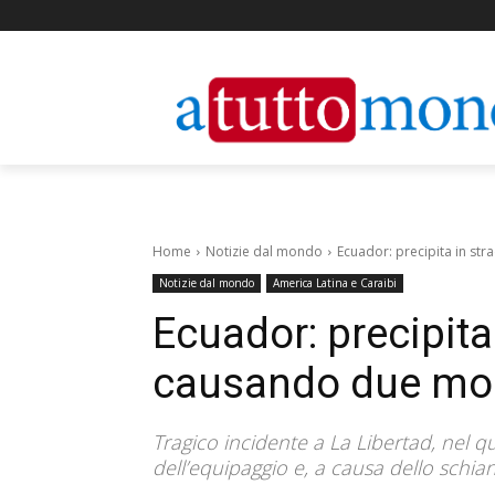
Home
Notizie dal mondo
Ecuador: precipita in st
Notizie dal mondo
America Latina e Caraibi
Ecuador: precipita
causando due mor
Tragico incidente a La Libertad, nel 
dell’equipaggio e, a causa dello schia