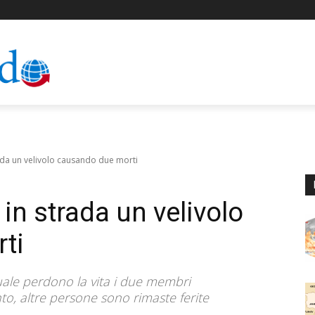
rada un velivolo causando due morti
 in strada un velivolo
ti
quale perdono la vita i due membri
nto, altre persone sono rimaste ferite