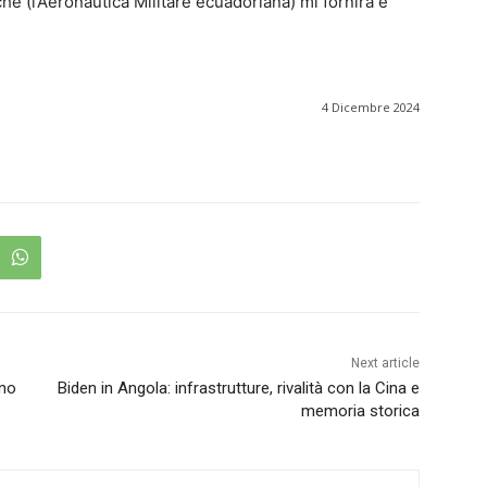
che (l’Aeronautica Militare ecuadoriana) mi fornirà e
4 Dicembre 2024
Next article
nno
Biden in Angola: infrastrutture, rivalità con la Cina e
memoria storica