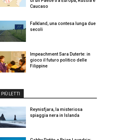
di un Paese tra Europa, Russia e
Caucaso
Falkland, una contesa lunga due
secoli
Impeachment Sara Duterte: in
gioco il futuro politico delle
Filippine
I PIÙ LETTI
Reynisfjara, la misteriosa
spiaggia nera in Islanda
Gabby Petito e Brian Laundrie: