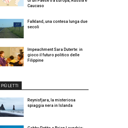
di un Paese tra Europa, Russia e
Caucaso
Falkland, una contesa lunga due
secoli
Impeachment Sara Duterte: in
gioco il futuro politico delle
Filippine
I PIÙ LETTI
Reynisfjara, la misteriosa
spiaggia nera in Islanda
Gabby Petito e Brian Laundrie: