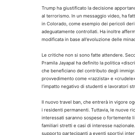
Trump ha giustificato la decisione apportando
al terrorismo. In un messaggio video, ha fat
in Colorado, come esempio dei pericoli deriva
adeguatamente controllati. Ha inoltre afferm
modificata in base all’evoluzione delle minac
Le critiche non si sono fatte attendere. Sec
Pramila Jayapal ha definito la politica «dis
che beneficiano del contributo degli immigrati
provvedimento come «razzista» e «crudele», 
l’impatto negativo di studenti e lavoratori str
Il nuovo travel ban, che entrerà in vigore og
i residenti permanenti. Tuttavia, le nuove ric
interessati saranno sospese o fortemente lim
familiari stretti e casi di interesse nazional
supporto partecipanti a eventi sportivi int