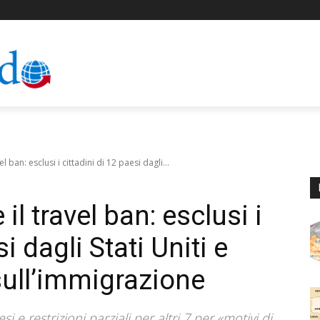
 ban: esclusi i cittadini di 12 paesi dagli...
l travel ban: esclusi i
i dagli Stati Uniti e
sull’immigrazione
 e restrizioni parziali per altri 7 per «motivi di