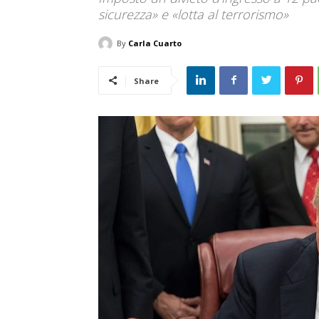
sicurezza» e «lotta al terrorismo»
By
Carla Cuarto
Share