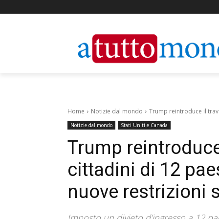
Home
Notizie dal mondo
Trump reintroduce il travel
Notizie dal mondo
Stati Uniti e Canada
Trump reintroduce i
cittadini di 12 paes
nuove restrizioni 
Imposto un divieto d’ingresso a 12 paesi