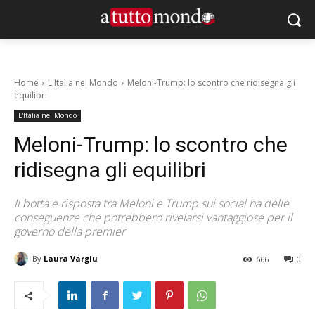
Home
L'Italia nel Mondo
Meloni-Trump: lo scontro che ridisegna gli
equilibri
L'Italia nel Mondo
Meloni-Trump: lo scontro che
ridisegna gli equilibri
Il botta e risposta tra Meloni e Trump sui social ha delle
conseguenze che potrebbero rivelarsi vantaggiose per il
governo della premier
By
Laura Vargiu
666
0