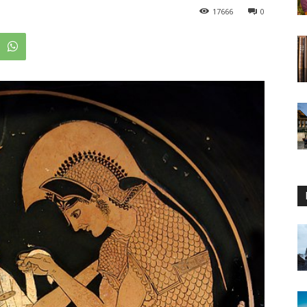
17666
0