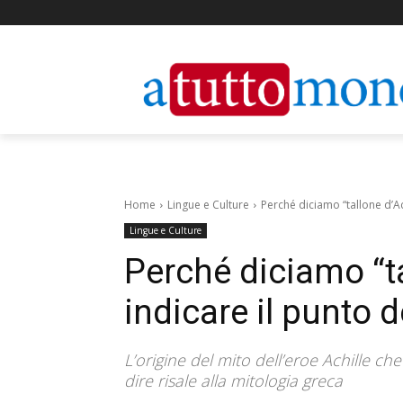
Home
Lingue e Culture
Perché diciamo “tallone d’Ac
Lingue e Culture
Perché diciamo “ta
indicare il punto 
L’origine del mito dell’eroe Achille c
dire risale alla mitologia greca