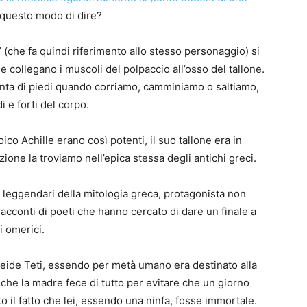
i questo modo di dire?
e” (che fa quindi riferimento allo stesso personaggio) si
e collegano i muscoli del polpaccio all’osso del tallone.
unta di piedi quando corriamo, camminiamo o saltiamo,
i e forti del corpo.
oico Achille erano così potenti, il suo tallone era in
ione la troviamo nell’epica stessa degli antichi greci.
iù leggendari della mitologia greca, protagonista non
 racconti di poeti che hanno cercato di dare un finale a
i omerici.
ereide Teti, essendo per metà umano era destinato alla
che la madre fece di tutto per evitare che un giorno
o il fatto che lei, essendo una ninfa, fosse immortale.