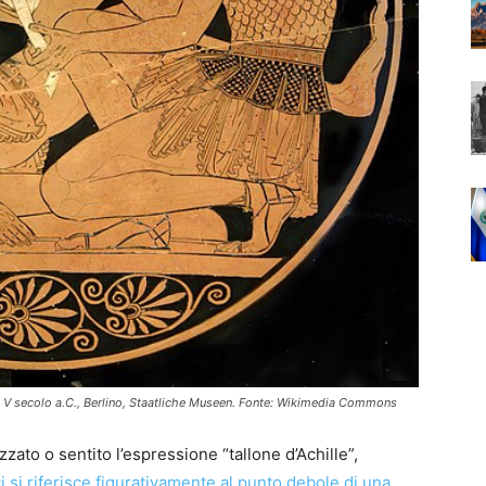
izio V secolo a.C., Berlino, Staatliche Museen. Fonte: Wikimedia Commons
izzato o sentito l’espressione “tallone d’Achille”,
 si riferisce figurativamente al punto debole di una