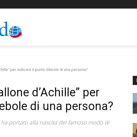
hille” per indicare il punto debole di una persona?
llone d’Achille” per
debole di una persona?
he ha portato alla nascita del famoso modo di