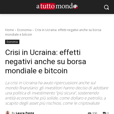
Home
Economia
Crisi in Ucraina: effetti negativi anche su borsa
mondiale e bitcoin
Economia
Crisi in Ucraina: effetti
negativi anche su borsa
mondiale e bitcoin
La crisi in Ucraina ha avuto ripercussioni anche sul
mondo finanziario: gli investitori hanno deciso di adottare
una politica di investimento “più sicura”, sostenendo
entità economiche più solide, come dollaro e petrolio, a
scapito degli asset più rischiosi, come le criptovalute
By
Laura Ponte
950
0