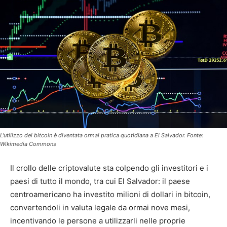
L'utilizzo dei bitcoin è diventata ormai pratica quotidiana a El Salvador. Fonte:
Wikimedia Commons
Il crollo delle criptovalute sta colpendo gli investitori e i
paesi di tutto il mondo, tra cui El Salvador: il paese
centroamericano ha investito milioni di dollari in bitcoin,
convertendoli in valuta legale da ormai nove mesi,
incentivando le persone a utilizzarli nelle proprie