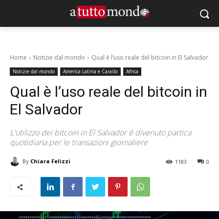
Home
Notizie dal mondo
Qual è l’uso reale del bitcoin in El Salvador
Notizie dal mondo
America Latina e Caraibi
Africa
Qual è l’uso reale del bitcoin in
El Salvador
L'utilizzo dei bitcoin in El Salvador è divenuto partica
quotidiana per le transazioni giornaliere
By
Chiara Felizzi
1183
0