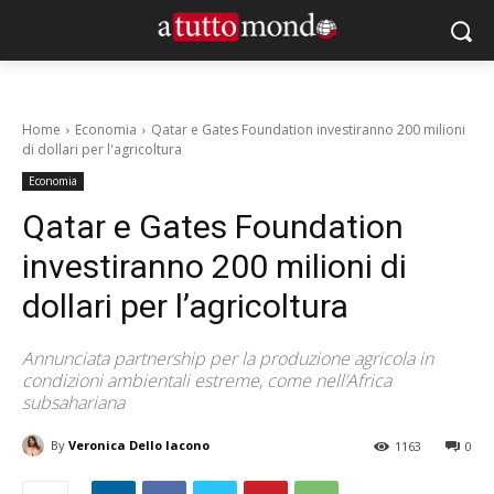
Home
Economia
Qatar e Gates Foundation investiranno 200 milioni
di dollari per l'agricoltura
Economia
Qatar e Gates Foundation
investiranno 200 milioni di
dollari per l’agricoltura
Annunciata partnership per la produzione agricola in
condizioni ambientali estreme, come nell’Africa
subsahariana
By
Veronica Dello Iacono
1163
0