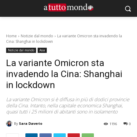
Home
Notizie dal mondo
La variante Omicron sta invadendo la
Cina: Shanghai in lockdown
Notizie dal mondo
Asia
La variante Omicron sta
invadendo la Cina: Shanghai
in lockdown
La variante Omicron si è diffusa in più di dodici provincie
della Cina. Intanto, nella capitale economica Shanghai,
quasi tutti i 25 milioni di abitanti sono in isolamento
By
Sara Daverio
1196
0