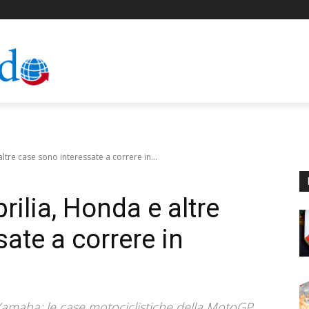
tre case sono interessate a correre in...
ilia, Honda e altre
ate a correre in
 Yamaha: le case motociclistiche della MotoGP