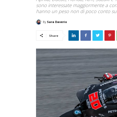
sono interessate maggiormente a corr
hanno un peso non di poco conto sul 
By
Sara Daverio
Share