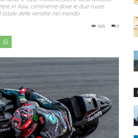
ere in Asia, continente dove le due ruote
totale delle vendite nel mondo
1225
0