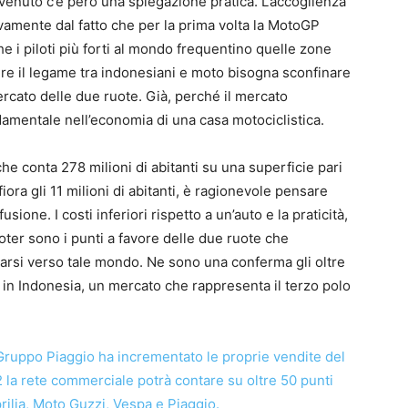
enuto c’è però una spiegazione pratica. L’accoglienza
ivamente dal fatto che per la prima volta la MotoGP
che i piloti più forti al mondo frequentino quelle zone
ire il legame tra indonesiani e moto bisogna sconfinare
ercato delle due ruote. Già, perché il mercato
amentale nell’economia di una casa motociclistica.
he conta 278 milioni di abitanti su una superficie pari
fiora gli 11 milioni di abitanti, è ragionevole pensare
ione. I costi inferiori rispetto a un’auto e la praticità,
ooter sono i punti a favore delle due ruote che
tarsi verso tale mondo. Ne sono una conferma gli oltre
 in Indonesia, un mercato che rappresenta il terzo polo
 Gruppo Piaggio ha incrementato le proprie vendite del
 la rete commerciale potrà contare su oltre 50 punti
rilia, Moto Guzzi, Vespa e Piaggio.