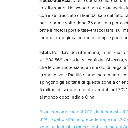
Il peso dell’Asia.
Dietro questo caloroso benv
in stile star di Hollywood non è data esclus
corre sul tracciato di Mandalika o dal fatto 
per le prime volte dopo 25 anni, ma per cap
oltre il motorsport e tele-trasportarsi sul m
indonesiano gioca un ruolo sempre più fond
I dati.
Per dare dei riferimenti, in un Paese c
a 1.904.569 km² e la cui capitale, Giacarta, s
che le due ruote siano un mezzo di larga diffus
la snellezza e l’agilità di una moto o uno sc
spingono gli abitanti di queste zone a orien
5 milioni di scooter e moto venduti nel 2021
al mondo dopo India e Cina.
Basti pensare che nel 2021, in Indonesia, il
61% rispetto all’anno precedente, e nel 2022
vendita dedicati a rappresentare i marchi Ap