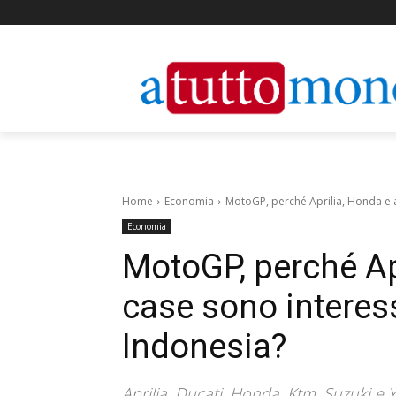
Home
Economia
MotoGP, perché Aprilia, Honda e al
Economia
MotoGP, perché Apr
case sono interess
Indonesia?
Aprilia, Ducati, Honda, Ktm, Suzuki e