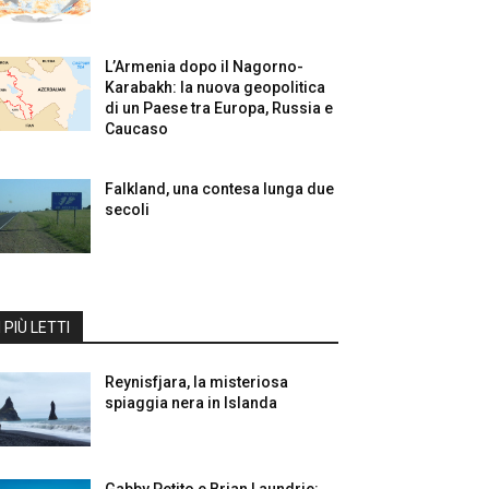
L’Armenia dopo il Nagorno-
Karabakh: la nuova geopolitica
di un Paese tra Europa, Russia e
Caucaso
Falkland, una contesa lunga due
secoli
I PIÙ LETTI
Reynisfjara, la misteriosa
spiaggia nera in Islanda
Gabby Petito e Brian Laundrie: