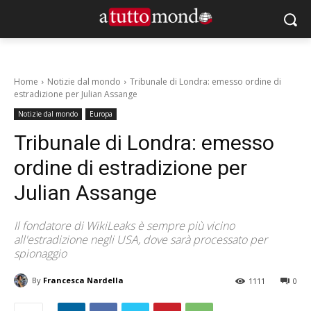
Home
Notizie dal mondo
Tribunale di Londra: emesso ordine di
estradizione per Julian Assange
Notizie dal mondo
Europa
Tribunale di Londra: emesso
ordine di estradizione per
Julian Assange
Il fondatore di WikiLeaks è sempre più vicino
all'estradizione negli USA, dove sarà processato per
spionaggio
By
Francesca Nardella
1111
0