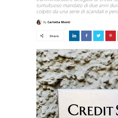
tumultuoso mandato di due anni durante
colpito da una serie di scandali e perd
By
Carlotta Monti
Share