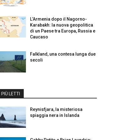
L’Armenia dopo il Nagorno-
Karabakh: la nuova geopolitica
di un Paese tra Europa, Russia e
Caucaso
Falkland, una contesa lunga due
secoli
I PIÙ LETTI
Reynisfjara, la misteriosa
spiaggia nera in Islanda
Gabby Petito e Brian Laundrie: