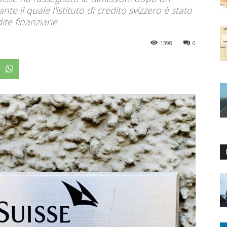
 il quale l'istituto di credito svizzero è stato
ite finanziarie
1398
0