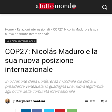
Home
Relazioni internazionali
COP27: Nicolás Maduro e la sua
nuova posizione internazionale
Relazioni internazionali
COP27: Nicolás Maduro e la
sua nuova posizione
internazionale
In occasione della Conferenza mondiale sul clima, il
presidente venezuelano guadagna una nuova legittimità
agli occhi della comunità internazionale
By
Margherita Santoni
1228
0