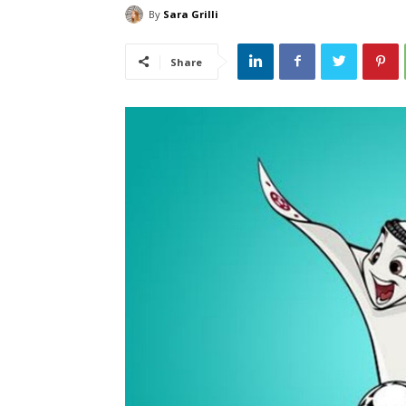
By
Sara Grilli
Share