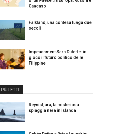
di un Paese tra Europa, Russia e
Caucaso
Falkland, una contesa lunga due
secoli
Impeachment Sara Duterte: in
gioco il futuro politico delle
Filippine
I PIÙ LETTI
Reynisfjara, la misteriosa
spiaggia nera in Islanda
Gabby Petito e Brian Laundrie: