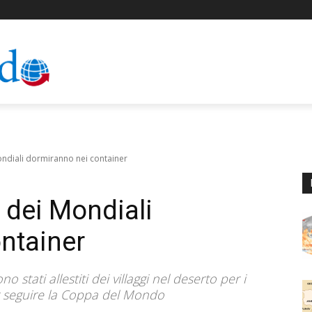
Mondiali dormiranno nei container
i dei Mondiali
ntainer
 stati allestiti dei villaggi nel deserto per i
er seguire la Coppa del Mondo