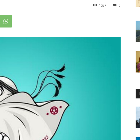
1537
0