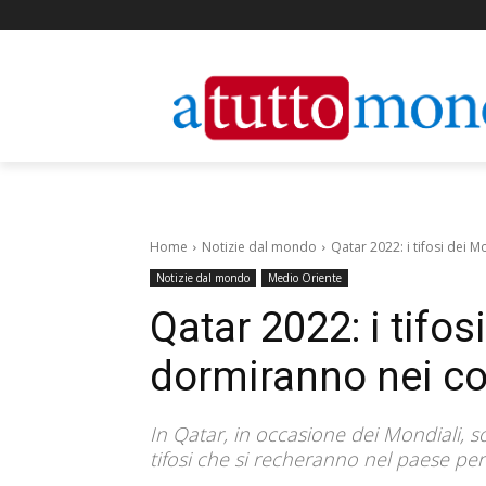
Home
Notizie dal mondo
Qatar 2022: i tifosi dei 
Notizie dal mondo
Medio Oriente
Qatar 2022: i tifos
dormiranno nei co
In Qatar, in occasione dei Mondiali, sono
tifosi che si recheranno nel paese p