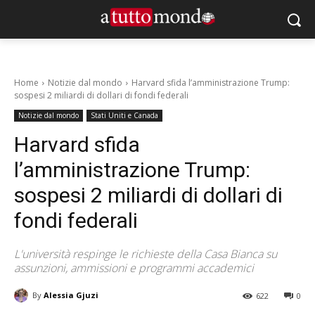
Home
Notizie dal mondo
Harvard sfida l’amministrazione Trump:
sospesi 2 miliardi di dollari di fondi federali
Notizie dal mondo
Stati Uniti e Canada
Harvard sfida
l’amministrazione Trump:
sospesi 2 miliardi di dollari di
fondi federali
L'università respinge le richieste della Casa Bianca su
assunzioni, ammissioni e programmi accademici
By
Alessia Gjuzi
622
0