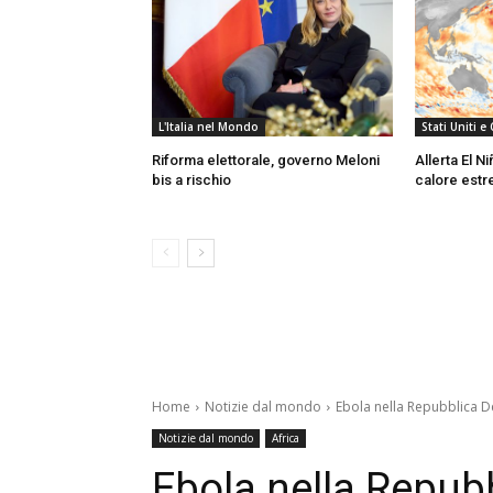
L'Italia nel Mondo
Stati Uniti e
Riforma elettorale, governo Meloni
Allerta El Ni
bis a rischio
calore est