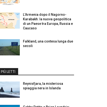
L’Armenia dopo il Nagorno-
Karabakh: la nuova geopolitica
di un Paese tra Europa, Russia e
Caucaso
Falkland, una contesa lunga due
secoli
I PIÙ LETTI
Reynisfjara, la misteriosa
spiaggia nera in Islanda
Gabby Petito e Brian Laundrie: