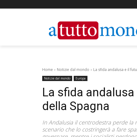
Home
Notizie dal mondo
La sfida andalusa e il fut
Notizie dal mondo
Europa
La sfida andalusa e
della Spagna
In Andalusia il centrodestra perde la
scenario che lo costringerà a fare spa
governare, mentre i socialisti perdon