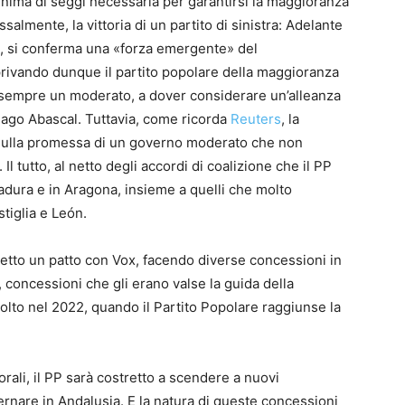
 minima di seggi necessaria per garantirsi la maggioranza
salmente, la vittoria di un partito di sinistra: Adelante
a, si conferma una «forza emergente» del
privando dunque il partito popolare della maggioranza
 sempre un moderato, a dover considerare un’alleanza
tiago Abascal. Tuttavia, come ricorda
Reuters
, la
 sulla promessa di un governo moderato che non
l tutto, al netto degli accordi di coalizione che il PP
dura e in Aragona, insieme a quelli che molto
tiglia e León.
retto un patto con Vox, facendo diverse concessioni in
concessioni che gli erano valse la guida della
olto nel 2022, quando il Partito Popolare raggiunse la
ttorali, il PP sarà costretto a scendere a nuovi
nare in Andalusia. E la natura di queste concessioni