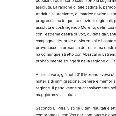
popolari, i quali sono scesi sotto la soglia
assoluta. La ragione di tale caduta è, parados
Andalucía. Adelante, di matrice nazionalist
progressismo in queste elezioni regionali, 
assoluta e costringendo Moreno, definitosi
con l’estrema destra di Vox, guidata da San
campagna elettorale di Moreno si è basata
prevedesse la presenza dell’estrema destra. I
ha comunque stretto con Abascal in Estrema
probabilmente stringerà nella regione di Cas
A dire il vero, già nel 2018 Moreno aveva st
materia di immigrazione, genere e memoria, 
regione. Il patto venne successivamente sci
maggioranza assoluta.
Secondo El País, visti gli ultimi risultati ele
compromessi con Vox per continuare a gover