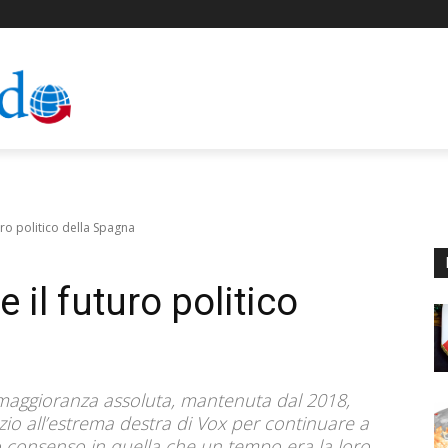
uro politico della Spagna
 il futuro politico
 maggioranza assoluta, mantenuta dal 2018,
zio all’estrema destra di Vox per continuare a
o consenso in quella che un tempo era la loro