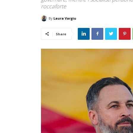
roccaforte
By
Laura Vargiu
Share