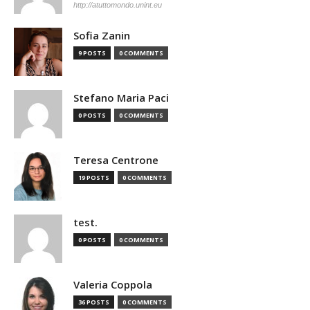
http://atuttomondo.unint.eu
Sofia Zanin
9 POSTS
0 COMMENTS
Stefano Maria Paci
0 POSTS
0 COMMENTS
Teresa Centrone
19 POSTS
0 COMMENTS
test.
0 POSTS
0 COMMENTS
Valeria Coppola
36 POSTS
0 COMMENTS