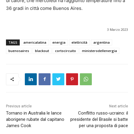
di calore, che mercoledì ha raggiunto temperature fino a
36 gradi in città come Buenos Aires.
3 Marzo 2023
TAGS
americalatina
energia
elettricità
argentina
buenosaires
blackout
cortocircuito
ministerodellenergia
Previous article
Next article
Tornano in Australia le lance
Conflitto russo-ucraino: il
aborigene rubate dal capitano
presidente del Brasile si batte
James Cook
per una proposta di pace