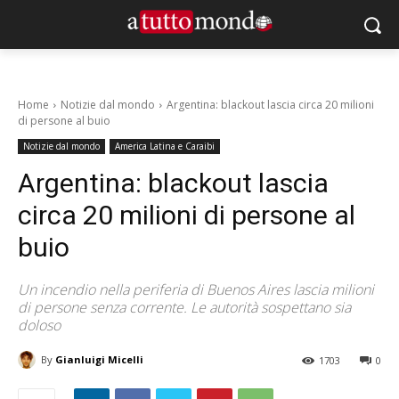
Home
Notizie dal mondo
Argentina: blackout lascia circa 20 milioni
di persone al buio
Notizie dal mondo
America Latina e Caraibi
Argentina: blackout lascia
circa 20 milioni di persone al
buio
Un incendio nella periferia di Buenos Aires lascia milioni
di persone senza corrente. Le autorità sospettano sia
doloso
By
Gianluigi Micelli
1703
0