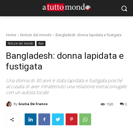
Home
Notizie dal mondo
Bangladesh: donna lapidata e fustigata
Notizie dal mondo
Asia
Bangladesh: donna lapidata e
fustigata
Una donna di 30 anni è stata lapidata e fustigata poiché
accusata di aver intrattenuto una relazione extraconiugale
con un autista locale
By
Giulia De Franco
1520
0