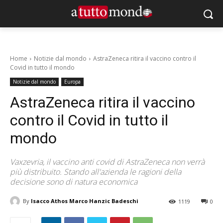
Home
Notizie dal mondo
AstraZeneca ritira il vaccino contro il
Covid in tutto il mondo
Notizie dal mondo
Europa
AstraZeneca ritira il vaccino
contro il Covid in tutto il
mondo
Vaxzevria, il vaccino anti covid di AstraZeneca non verrà
più distribuito. Stando all'azienda le ragioni della
decisione sono di natura economica
By
Isacco Athos Marco Hanzic Badeschi
1119
0