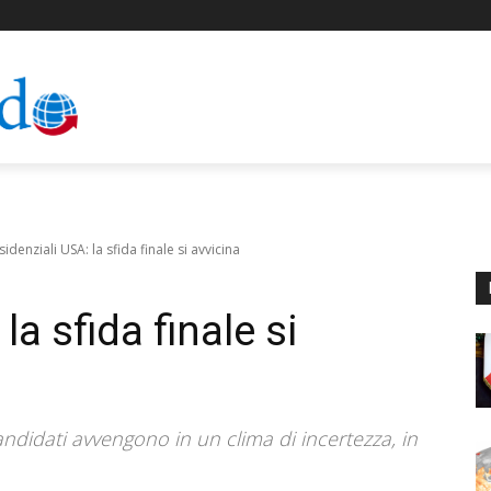
sidenziali USA: la sfida finale si avvicina
la sfida finale si
 candidati avvengono in un clima di incertezza, in