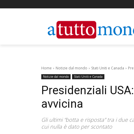
Home
Notizie dal mondo
Stati Uniti e Canada
Pre
Notizie dal mondo
Stati Uniti e Canada
Presidenziali USA: 
avvicina
Gli ultimi “botta e risposta” tra i due
cui nulla è dato per scontato