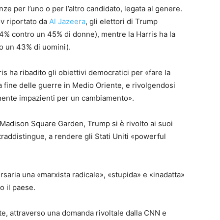
ze per l’uno o per l’altro candidato, legata al genere.
 riportato da
Al Jazeera
, gli elettori di Trump
54% contro un 45% di donne), mentre la Harris ha la
o un 43% di uomini).
s ha ribadito gli obiettivi democratici per «fare la
a fine delle guerre in Medio Oriente, e rivolgendosi
tamente impazienti per un cambiamento».
la Madison Square Garden, Trump si è rivolto ai suoi
ntraddistingue, a rendere gli Stati Uniti «powerful
ersaria una «marxista radicale», «stupida» e «inadatta»
o il paese.
te, attraverso una domanda rivoltale dalla CNN e