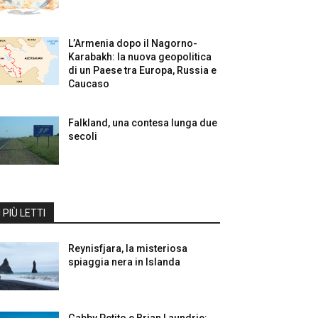
L’Armenia dopo il Nagorno-
Karabakh: la nuova geopolitica
di un Paese tra Europa, Russia e
Caucaso
Falkland, una contesa lunga due
secoli
I PIÙ LETTI
Reynisfjara, la misteriosa
spiaggia nera in Islanda
Gabby Petito e Brian Laundrie: