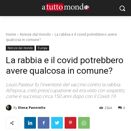
Home
Notizie dal mondo
La rabbia e il covid potrebbero avere
qualcosa in comune?
Notizie dal mondo
Europa
La rabbia e il covid potrebbero
avere qualcosa in comune?
Louis Pasteur fu l'inventore del vaccino contro la rabbia.
All'epoca, creò preoccupazione ed era visto con sospetto,
come è successo circa 150 anni dopo con il Covid-19
By
Elena Panniello
2524
0