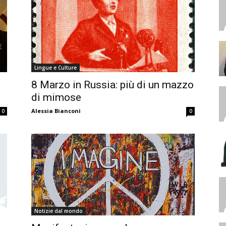
Lingue e Culture
8 Marzo in Russia: più di un mazzo
di mimose
Alessia Bianconi
0
0
Notizie dal mondo