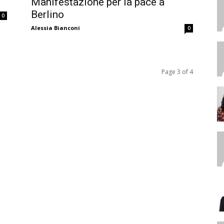
Manifestazione per la pace a
Berlino
0
Alessia Bianconi
0
Page 3 of 4