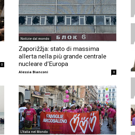
Notizie dal mondo
Zaporižžja: stato di massima
allerta nella più grande centrale
nucleare d’Europa
0
Alessia Bianconi
0
L'Italia nel Mondo