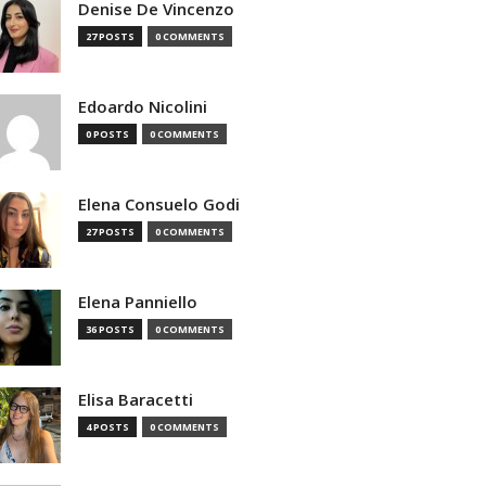
Denise De Vincenzo
27 POSTS
0 COMMENTS
Edoardo Nicolini
0 POSTS
0 COMMENTS
Elena Consuelo Godi
27 POSTS
0 COMMENTS
Elena Panniello
36 POSTS
0 COMMENTS
Elisa Baracetti
4 POSTS
0 COMMENTS