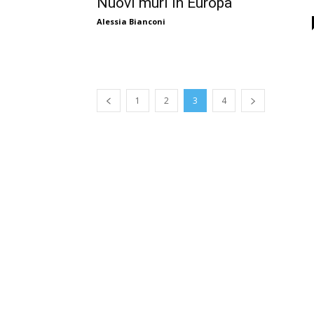
Nuovi muri in Europa
Alessia Bianconi
1
2
3
4