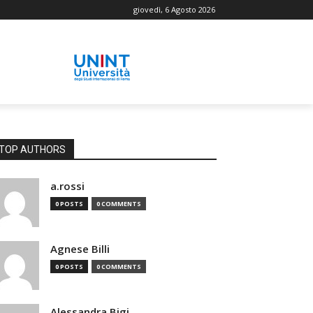
giovedì, 6 Agosto 2026
TOP AUTHORS
a.rossi
0 POSTS
0 COMMENTS
Agnese Billi
0 POSTS
0 COMMENTS
Alessandra Bigi