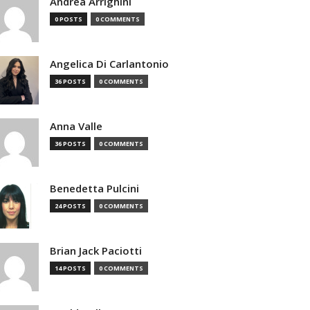
Andrea Arrighini
0 POSTS
0 COMMENTS
Angelica Di Carlantonio
36 POSTS
0 COMMENTS
Anna Valle
36 POSTS
0 COMMENTS
Benedetta Pulcini
24 POSTS
0 COMMENTS
Brian Jack Paciotti
14 POSTS
0 COMMENTS