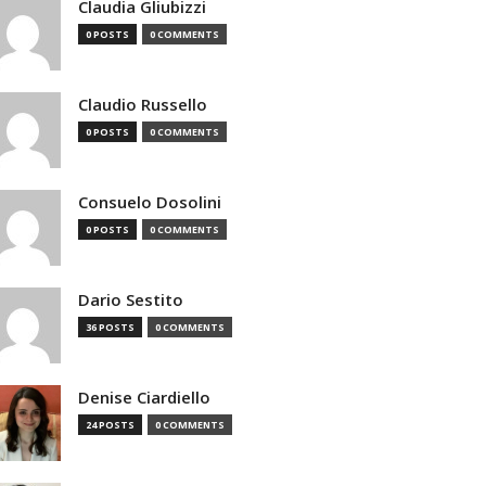
Claudia Gliubizzi
0 POSTS
0 COMMENTS
Claudio Russello
0 POSTS
0 COMMENTS
Consuelo Dosolini
0 POSTS
0 COMMENTS
Dario Sestito
36 POSTS
0 COMMENTS
Denise Ciardiello
24 POSTS
0 COMMENTS