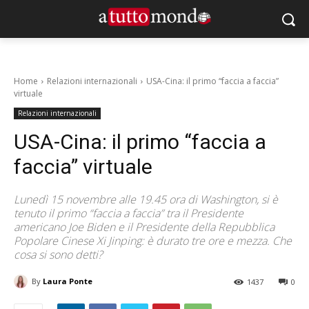
Home
Relazioni internazionali
USA-Cina: il primo “faccia a faccia”
virtuale
Relazioni internazionali
USA-Cina: il primo “faccia a
faccia” virtuale
Lunedì 15 novembre alle 19.45 ora di Washington, si è
tenuto il primo “faccia a faccia” tra il Presidente
americano Joe Biden e il Presidente della Repubblica
Popolare Cinese Xi Jinping: è durato tre ore e mezza. Che
cosa si sono detti?
By
Laura Ponte
1437
0