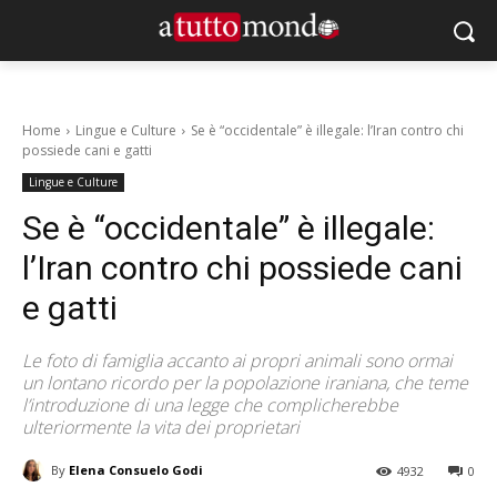
Home
Lingue e Culture
Se è “occidentale” è illegale: l’Iran contro chi
possiede cani e gatti
Lingue e Culture
Se è “occidentale” è illegale:
l’Iran contro chi possiede cani
e gatti
Le foto di famiglia accanto ai propri animali sono ormai
un lontano ricordo per la popolazione iraniana, che teme
l’introduzione di una legge che complicherebbe
ulteriormente la vita dei proprietari
By
Elena Consuelo Godi
4932
0