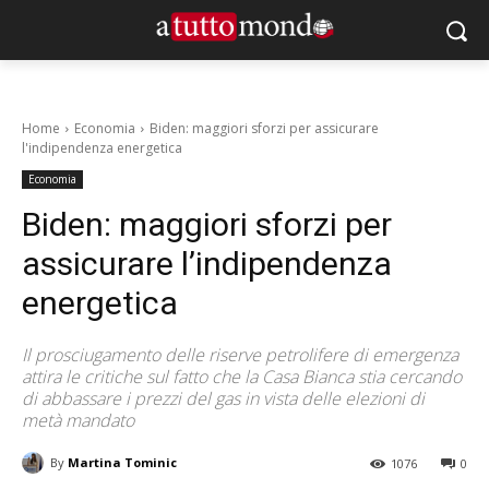
Home
Economia
Biden: maggiori sforzi per assicurare
l'indipendenza energetica
Economia
Biden: maggiori sforzi per
assicurare l’indipendenza
energetica
Il prosciugamento delle riserve petrolifere di emergenza
attira le critiche sul fatto che la Casa Bianca stia cercando
di abbassare i prezzi del gas in vista delle elezioni di
metà mandato
By
Martina Tominic
1076
0