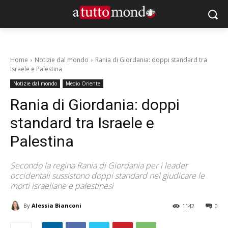
Home
Notizie dal mondo
Rania di Giordania: doppi standard tra
Israele e Palestina
Notizie dal mondo
Medio Oriente
Rania di Giordania: doppi
standard tra Israele e
Palestina
Secondo la regina Rania di Giordania per i leader
occidentali sussistono doppi standard nel giudicare le
morti israeliane e palestinesi
By
Alessia Bianconi
1142
0